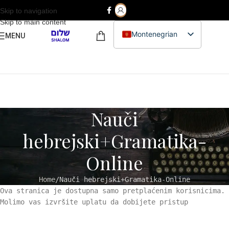
Skip to navigation
Skip to main content
Montenegrian
MENU
Hebrew
English
Nauči
hebrejski+Gramatika-
Online
Home
Nauči hebrejski+Gramatika-Online
Ova stranica je dostupna samo pretplaćenim korisnicima.
Molimo vas izvršite uplatu da dobijete pristup