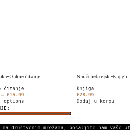
ika-Online čitanje
Nauči hebrejski-Knjiga
e čitanje
knjiga
–
€
15.99
€
28.99
t options
Dodaj u korpu
NJE
 na društvenim mrežama, pošaljite nam vaše u