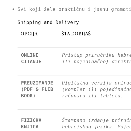
Svi koji žele praktičnu i jasnu gramat
Shipping and Delivery
OPCIJA
ŠTA DOBIJAŠ
ONLINE
Pristup priručniku hebr
ČITANJE
ili pojedinačno) direkt
PREUZIMANJE
Digitalna verzija priru
(PDF & FLIB
(komplet ili pojedinačn
BOOK)
računaru ili tabletu.
FIZIČKA
Štampano izdanje priruč
KNJIGA
hebrejskog jezika. Poje