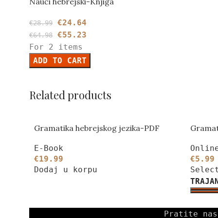
Nauči hebrejski-Knjiga
€
24.64
€
28.99
€
55.23
€
64.98
For 2 items
ADD TO CART
Related products
Gramatika hebrejskog jezika-PDF
Gramat
E-Book
Onlin
€
19.99
€
5.99
Dodaj u korpu
Selec
TRAJA
Pratite nas