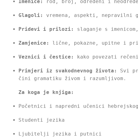
Imenice:
rod, broj, određeni i neodređe
Glagoli:
vremena, aspekti, nepravilni g
Pridevi i prilozi:
slaganje s imenicom,
Zamjenice:
lične, pokazne, upitne i pri
Veznici i čestice:
kako povezati rečeni
Primjeri iz svakodnevnog života:
Svi pr
čini gramatiku živom i razumljivom.
Za koga je knjiga:
Početnici i napredni učenici hebrejsko
Studenti jezika
Ljubitelji jezika i putnici