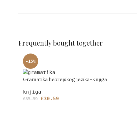
Frequently bought together
-15%
Gramatika hebrejskog jezika-Knjiga
knjiga
€
30.59
€
35.99