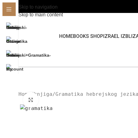
Skip to navigation
Skip to main content
HOME
BOOKS SHOP
IZRAEL IZBLIZ
Home
knjiga
Gramatika hebrejskog jezik
Click to enlarge