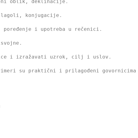
ni oblik, deklinacije.
lagoli, konjugacije.
 poređenje i upotreba u rečenici.
svojne.
ce i izražavati uzrok, cilj i uslov.
imeri su praktični i prilagođeni govornicima 
g