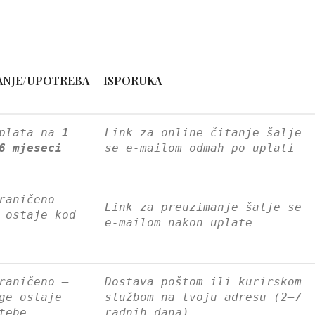
ANJE/UPOTREBA
ISPORUKA
tplata na
1
Link za online čitanje šalje
6 mjeseci
se e-mailom odmah po uplati
raničeno –
Link za preuzimanje šalje se
 ostaje kod
e-mailom nakon uplate
raničeno –
Dostava poštom ili kurirskom
ge ostaje
službom na tvoju adresu (2–7
tebe
radnih dana)