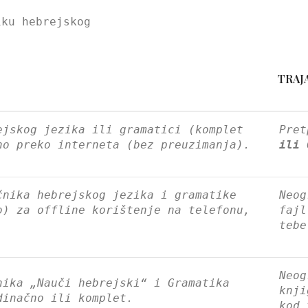
iku hebrejskog
TRAJ
ejskog jezika ili gramatici (komplet
Pre
no preko interneta (bez preuzimanja).
ili 
čnika hebrejskog jezika i gramatike
Neog
o) za offline korištenje na telefonu,
fajl
tebe
Neog
nika „Nauči hebrejski“ i Gramatika
knji
dinačno ili komplet.
kod 