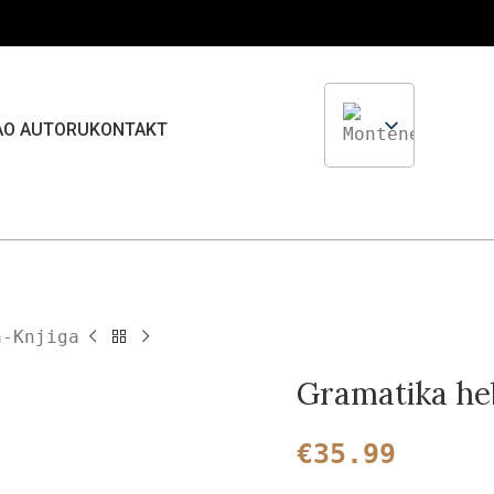
A
O AUTORU
KONTAKT
a-Knjiga
Gramatika heb
€
35.99