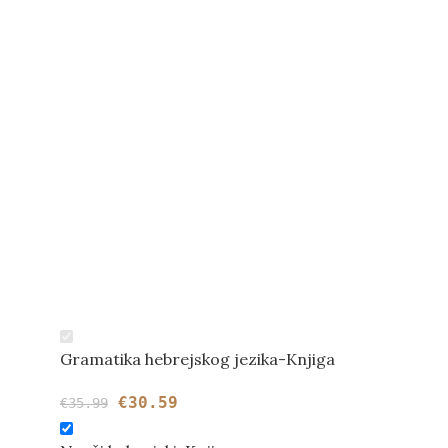
Gramatika hebrejskog jezika-Knjiga
€
30.59
€
35.99