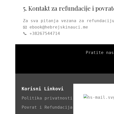
5. Kontakt za refundacije i povrat
Za sva pitanja vezana za refundacij
📧 ebook@hebrejskinauci.me
📞 +38267544714
Pratite nas
Korisni Linkovi
Politika privatnosti
Povrat i Refundacija