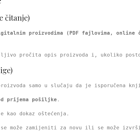
e
e čitanje)
igitalnim proizvodima (PDF fajlovima, online 
žljivo pročita opis proizvoda i, ukoliko pos
ige)
proizvoda samo u slučaju da je isporučena knj
od prijema pošiljke
.
je kao dokaz oštećenja.
 se može zamijeniti za novu ili se može izvrš