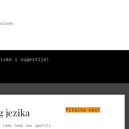
putem:
tiske i sugestije!
g jezika
Pitajte nas!
 rado ćemo vas uputiti.