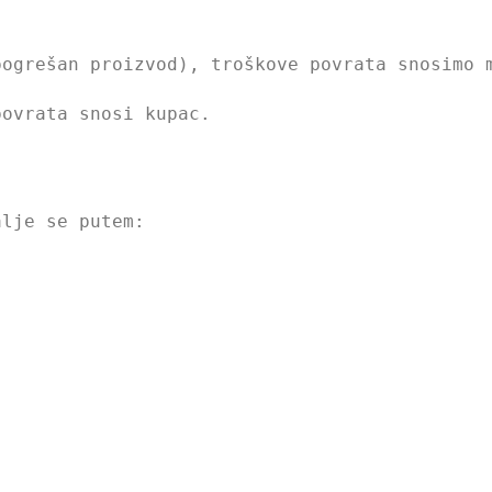
pogrešan proizvod), troškove povrata snosimo 
povrata snosi kupac.
alje se putem: