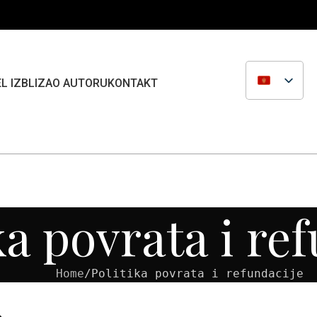
L IZBLIZA
O AUTORU
KONTAKT
ka povrata i re
Home
Politika povrata i refundacije