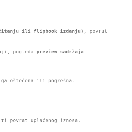
čitanju ili flipbook izdanju)
, povrat
toji, pogleda
preview sadržaja
.
iga oštećena ili pogrešna.
iti povrat uplaćenog iznosa.