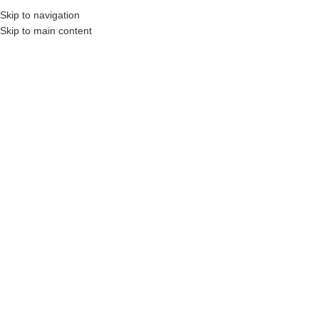
Skip to navigation
Skip to main content
Montenegrian
MENU
Hebrew
English
Shop
Categories
Home
Shop
Filters
Gramatika hebrejskog jezika-
Gramatika hebrejskog jezika-
PDF
Knjiga
E-Book
knjiga
€
19.99
€
35.99
Dodaj U Korpu
Dodaj U Korpu