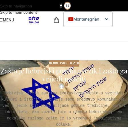
Skip to navigation
Skip to main content
Montenegrian
MENU
Hebrew
English
HEBREJSKI JEZIK
Zašto je hebrejski poseban jezik i zašto ga
vrijedi naučiti
0
Hebrejski jezik zauzima jedinstveno mesto u svetskoj
kulturi i istoriji. To nije samo sredstvo komunikacije,
već i jezik koji nosi hiljade godina tradicije, vere i
identiteta. Ako razmišljate o učenju hebrejskog, evo
nekoliko razloga zašto je to vredna i inspirativna
odluka.