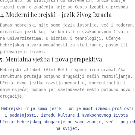
originalu, od biblijskih do savremenih, pruža dublje
razumijevanje značenja koje se često izgubi u prevodu.
4. Moderni hebrejski – jezik živog Izraela
Danas hebrejski nije samo jezik istorije, već i moderan,
dinamičan jezik koji se koristi u svakodnevnom životu,
na univerzitetima, u biznisu i tehnologiji. Učenje
hebrejskog otvara mogućnosti za studiranje, posao ili
putovanje u Izrael.
5. Mentalna vježba i nova perspektiva
Hebrejski alfabet (Alef-Bet) i specifična gramatička
struktura pružaju potpuno drugačiji način razmišljanja.
Učenje ovog jezika razvija memoriju, koncentraciju i
daje osjećaj ponosa jer savladavate nešto potpuno novo i
drugačije.
Hebrejski nije samo jezik – on je most između prošlosti
i sadašnjosti, između kulture i svakodnevnog života.
Učenje hebrejskog obogaćuje ne samo znanje, već i pogled
na svijet.