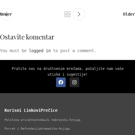
Newer
Older
Ostavite komentar
You must be
logged in
to post a comment.
Pratite nas na društvenim mrežama, pošaljite nam vaše
utiske i sugestije!
Korisni Linkovi
Prečice
Politika privatnosti
Nauči hebrejski-Knjiga
Povrat i Refundacija
Gramatika-Knjiga