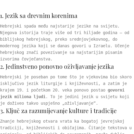
1. Jezik sa drevnim korenima
Hebrejski spada među najstarije jezike na svijetu.
Njegova istorija traje više od tri hiljade godina – od
biblijskog hebrejskog, preko srednjovjekovnog, do
modernog jezika koji se danas govori u Izraelu. Učenje
hebrejskog znači povezivanje sa najstarijim pisanim
izvorima čovječanstva.
2. Jedinstveno ponovno oživljavanje jezika
Hebrejski je poseban po tome što je vjekovima bio skoro
isključivo jezik liturgije i književnosti, a zatim je
krajem 19. i početkom 20. veka ponovo postao
govorni
jezik miliona ljudi
. To je jedini jezik u svijetu koji
je doživeo takvo uspješno „oživljavanje“.
3. Ključ za razumijevanje kulture i tradicije
Znanje hebrejskog otvara vrata ka bogatoj jevrejskoj
tradiciji, književnosti i običajima. Čitanje tekstova u